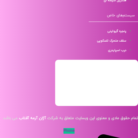
هندریل شیشه ای
م‌های خاص
پنجره گیوتینی
سقف متحرک تلسکوپی
درب اسپایدری
قوق مادی و معنوی این وبسایت متعلق به شرکت
آژان آرمه آفتاب
می باشد.
Phone