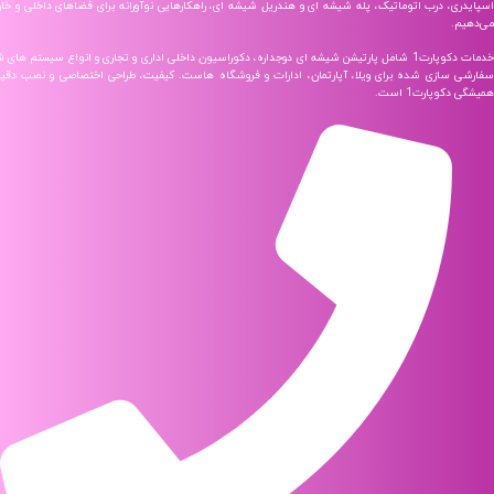
، درب اتوماتیک، پله شیشه ای و هندریل شیشه‌ ای، راهکارهایی نوآورانه برای فضاهای داخلی و خارجی ارائه
خدمات دکوپارت1 شامل پارتیشن شیشه‌ ای دوجداره، دکوراسیون داخلی اداری و تجاری و انواع سیستم‌ های شیشه‌ ای
سازی شده برای ویلا، آپارتمان، ادارات و فروشگاه‌ هاست. کیفیت، طراحی اختصاصی و نصب دقیق، شعار
پارت1 است.