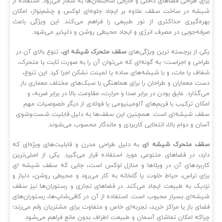
ای طراحی فضاهای داخلی و خارجی ساختمان‌ها به شمار می‌رود. استفاده از
شه در ساخت سقف علاوه بر ایجاد جلوه‌ای لوکس و چشم‌نواز، امکان
ره‌گیری حداکثری از نور طبیعی را فراهم می‌کند. این ویژگی باعث
فه‌جویی در مصرف انرژی و ایجاد محیطی روشن و دلپذیر می‌شود.
ی از برجسته‌ ترین ویژگی‌های
سقف متحرک شیشه‌ ای
، تنوع بالای آن در
احی و اجراست؛ به‌ گونه‌ای که می‌توان آن را به صورت ثابت یا متحرک،
اف یا مات، و با شیشه‌های ساده یا لمینت نشکن اجرا کرد. این تنوع،
ت معماران و طراحان را برای هماهنگی با سبک‌های مختلف معماری باز
‌گذارد. عایق بودن در برابر صدا و حرارت، مقاومت بالا در برابر ضربه، و
کان ترکیب با فریم‌های آلومینیومی یا فولادی از دیگر خصوصیات مهم
ف شیشه‌ای است. همچنین این سقف‌ها به دلیل قابلیت شست‌وشوی
ان و دوام بالا، انتخابی کاربردی و ماندگار محسوب می‌شوند.
ف متحرک شیشه‌ ای
به دلیل طراحی مدرن و قابلیت‌های ویژه‌ای که
رد، در فضاهای متنوعی مورد استفاده قرار می‌گیرد. یکی از اصلی‌ترین
ربردهای آن در ویلاها و منازل لوکس است، جایی که سقف شیشه‌ ای
ای تراس، حیاط خلوت یا گلخانه به کار می‌رود و محیطی روشن، دلباز و
دیک به طبیعت ایجاد می‌کند. در فضاهای تجاری و رستوران‌ها نیز سقف
شه‌ای بسیار محبوب است. استفاده از آن در کافی‌شاپ‌ها، رستوران‌های
ای باز یا مراکز خرید، تجربه‌ای خاص و متفاوت برای مشتریان رقم می‌زند؛
اکه امکان تماشای آسمان و طبیعت اطراف بدون مانع فراهم می‌شود.