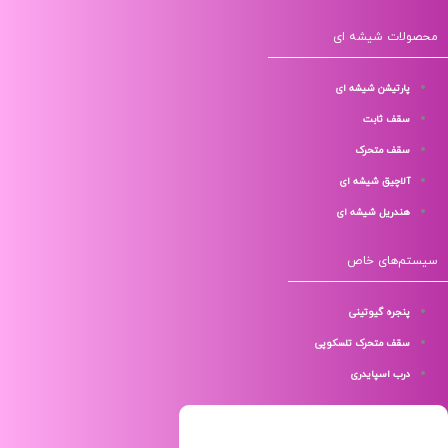
لات شیشه ای
پارتیشن شیشه ای
سقف ثابت
سقف متحرک
آلاچیق شیشه ای
هندریل شیشه ای
م‌های خاص
پنجره گیوتینی
سقف متحرک تلسکوپی
درب اسپایدری