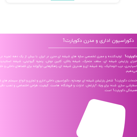
اسیون اداری و مدرن دکوپارت1
تولیدکننده و مجری تخصصی سازه‌ های شیشه‌ ای مدرن در ایران. با بیش از یک دهه تجربه در طراحی و
ارتیشن شیشه‌ ای، سقف متحرک، شیشه بالکن، کابین دوش، پنجره گیوتینی، شیشه اسلایدینگ، درب
، درب اتوماتیک، پله شیشه ای و هندریل شیشه‌ ای، راهکارهایی نوآورانه برای فضاهای داخلی و خارجی ارائه
خدمات دکوپارت1 شامل پارتیشن شیشه‌ ای دوجداره، دکوراسیون داخلی اداری و تجاری و انواع سیستم‌ های شیشه‌ ای
سازی شده برای ویلا، آپارتمان، ادارات و فروشگاه‌ هاست. کیفیت، طراحی اختصاصی و نصب دقیق، شعار
پارت1 است.