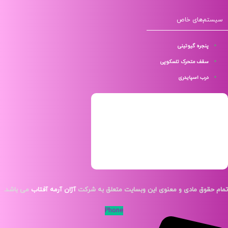
م‌های خاص
پنجره گیوتینی
سقف متحرک تلسکوپی
درب اسپایدری
قوق مادی و معنوی این وبسایت متعلق به شرکت
آژان آرمه آفتاب
می باشد.
Phone