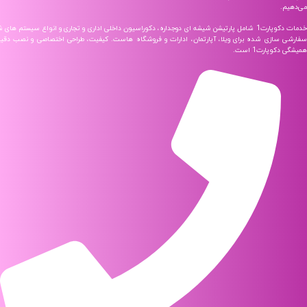
خدمات دکوپارت1 شامل پارتیشن شیشه‌ ای دوجداره، دکوراسیون داخلی اداری و تجاری و انواع سیستم‌ های شیشه‌ ای
سازی شده برای ویلا، آپارتمان، ادارات و فروشگاه‌ هاست. کیفیت، طراحی اختصاصی و نصب دقیق، شعار
پارت1 است.