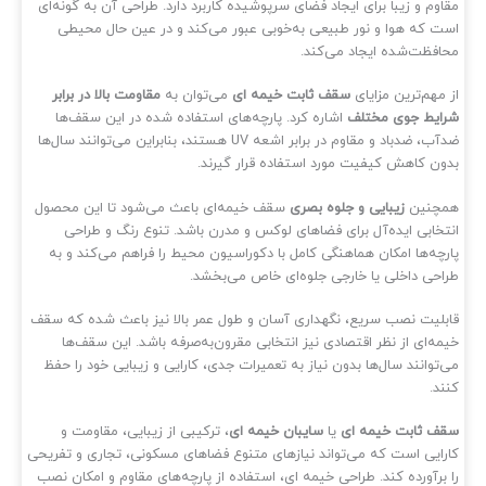
اوم و زیبا برای ایجاد فضای سرپوشیده کاربرد دارد. طراحی آن به گونه‌ای
ت که هوا و نور طبیعی به‌خوبی عبور می‌کند و در عین حال محیطی
افظت‌شده ایجاد می‌کند.
 مهم‌ترین مزایای
سقف ثابت خیمه‌ ای
می‌توان به
مقاومت بالا در برابر
ایط جوی مختلف
اشاره کرد. پارچه‌های استفاده شده در این سقف‌ها
ضدآب، ضدباد و مقاوم در برابر اشعه UV هستند، بنابراین می‌توانند سال‌ها
ون کاهش کیفیت مورد استفاده قرار گیرند.
چنین
زیبایی و جلوه بصری
سقف خیمه‌ای باعث می‌شود تا این محصول
تخابی ایده‌آل برای فضاهای لوکس و مدرن باشد. تنوع رنگ و طراحی
رچه‌ها امکان هماهنگی کامل با دکوراسیون محیط را فراهم می‌کند و به
احی داخلی یا خارجی جلوه‌ای خاص می‌بخشد.
بلیت نصب سریع، نگهداری آسان و طول عمر بالا نیز باعث شده که سقف
مه‌ای از نظر اقتصادی نیز انتخابی مقرون‌به‌صرفه باشد. این سقف‌ها
‌توانند سال‌ها بدون نیاز به تعمیرات جدی، کارایی و زیبایی خود را حفظ
ند.
ف ثابت خیمه‌ ای
یا
سایبان خیمه‌ ای
، ترکیبی از زیبایی، مقاومت و
رایی است که می‌تواند نیازهای متنوع فضاهای مسکونی، تجاری و تفریحی
 برآورده کند. طراحی خیمه‌ ای، استفاده از پارچه‌های مقاوم و امکان نصب