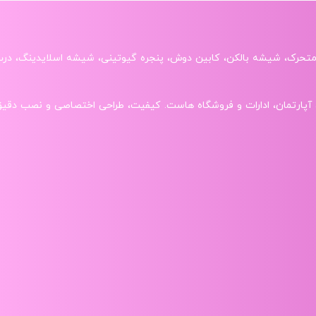
متحرک، شیشه بالکن، کابین دوش، پنجره گیوتینی، شیشه اسلایدینگ، در
ی ویلا، آپارتمان، ادارات و فروشگاه‌ هاست. کیفیت، طراحی اختصاصی و نصب د